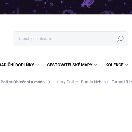
Hledat
RADIČNÍ DOPLŇKY
CESTOVATELSKÉ MAPY
KOLEKCE
 Potter Oblečení a móda
Harry Potter - Bunda Nebelvír - Turnaj tří 