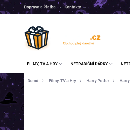
Přejít
Doprava a Platba
Kontakty
na
obsah
FILMY, TV A HRY
NETRADIČNÍ DÁRKY
NET
Domů
Filmy, TV a Hry
Harry Potter
Harry