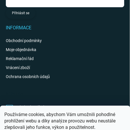
Přihlásit se
INFORMACE
Obchodní podmínky
Moje objednávka
Reklamační řád
Vrácení zboží
Ochrana osobních údajů
KONTAKT
obchod
@
giftak.cz
Používáme cookies, abychom Vám umožnili pohodlné
731 320 162
prohlížení webu a díky analýze provozu webu neustále
zlepšovali jeho funkce, výkon a použitelnost.
Gifťák se mi líbí!