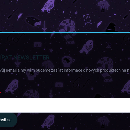
ÍRAT NEWSLETTER
svůj e-mail a my vám budeme zasílat informace o nových produktech na 
ásit se