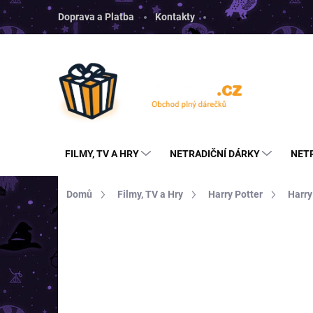
Přejít
Doprava a Platba
Kontakty
na
obsah
FILMY, TV A HRY
NETRADIČNÍ DÁRKY
NET
Domů
Filmy, TV a Hry
Harry Potter
Harry