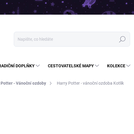
Hledat
RADIČNÍ DOPLŇKY
CESTOVATELSKÉ MAPY
KOLEKCE
 Potter - Vánoční ozdoby
Harry Potter - vánoční ozdoba Kotlík