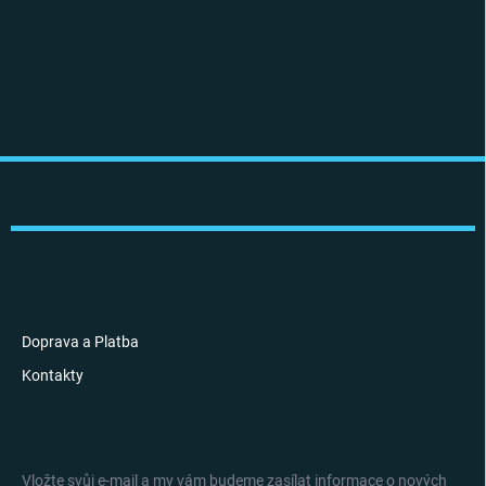
Z
á
p
a
t
í
INFORMACE PRO VÁS
Doprava a Platba
Kontakty
ODEBÍRAT NEWSLETTER
Vložte svůj e-mail a my vám budeme zasílat informace o nových