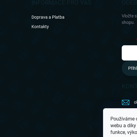
a
INFORMACE PRO VÁS
ODEB
t
í
Vložte 
Doprava a Platba
shopu.
Kontakty
E-MAIL
Přihl
KON
o
7
Používáme c
webu a díky
G
funkce, výko