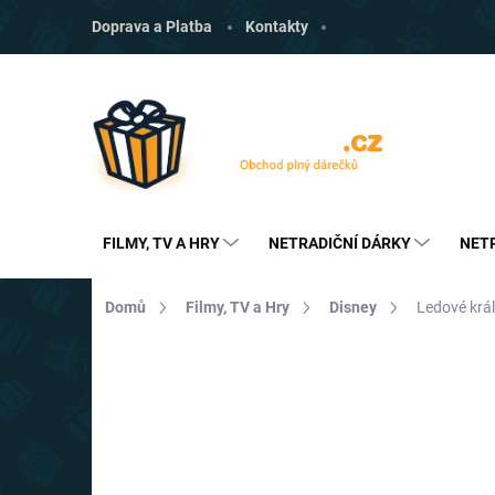
Přejít
Doprava a Platba
Kontakty
na
obsah
FILMY, TV A HRY
NETRADIČNÍ DÁRKY
NET
Domů
Filmy, TV a Hry
Disney
Ledové král