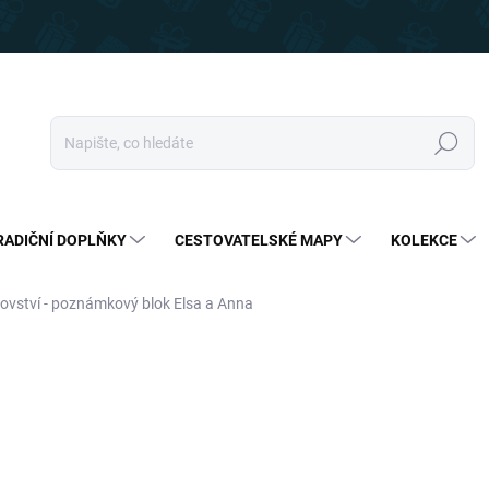
Hledat
RADIČNÍ DOPLŇKY
CESTOVATELSKÉ MAPY
KOLEKCE
ovství - poznámkový blok Elsa a Anna