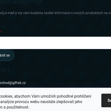
ÍRAT NEWSLETTER
svůj e-mail a my vám budeme zasílat informace o nových produktech na 
ásit se
TAKT
bchod
@
giftak.cz
31 320 162
ookies, abychom Vám umožnili pohodlné prohlížení
S
 analýze provozu webu neustále zlepšovali jeho
ifťák se mi líbí!
n a použitelnost.