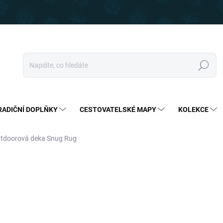
Hledat
RADIČNÍ DOPLŇKY
CESTOVATELSKÉ MAPY
KOLEKCE
tdoorová deka Snug Rug