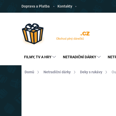
Přejít
Doprava a Platba
Kontakty
na
obsah
FILMY, TV A HRY
NETRADIČNÍ DÁRKY
NET
Domů
Netradiční dárky
Deky s rukávy
Ou