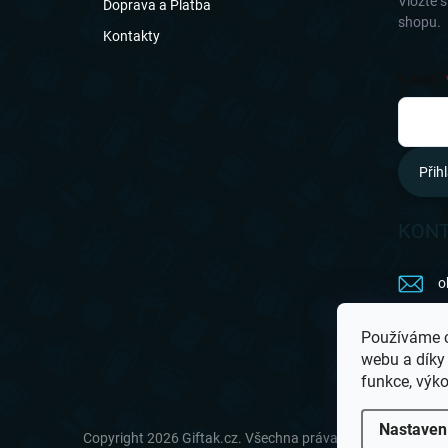
Vložte 
Doprava a Platba
shopu.
Kontakty
E-MAIL
Přihl
KON
o
7
Používáme c
webu a díky
G
funkce, výko
Nastaven
Copyright 2026
Giftak.cz
. Všechna práva vyhrazena.