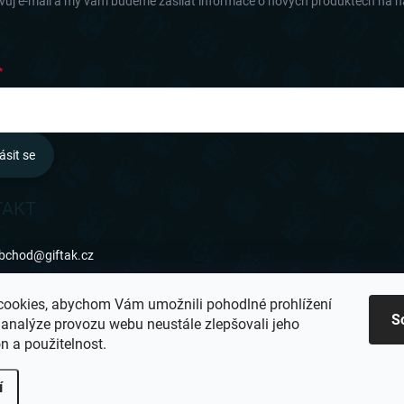
svůj e-mail a my vám budeme zasílat informace o nových produktech na 
ásit se
TAKT
bchod
@
giftak.cz
31 320 162
ookies, abychom Vám umožnili pohodlné prohlížení
S
 analýze provozu webu neustále zlepšovali jeho
ifťák se mi líbí!
n a použitelnost.
í