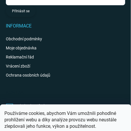
Přihlásit se
INFORMACE
Obchodní podmínky
Moje objednávka
Reklamační řád
Vrácení zboží
Ochrana osobních údajů
KONTAKT
obchod
@
giftak.cz
Používáme cookies, abychom Vám umožnili pohodlné
731 320 162
prohlížení webu a díky analýze provozu webu neustále
zlepšovali jeho funkce, výkon a použitelnost.
Gifťák se mi líbí!