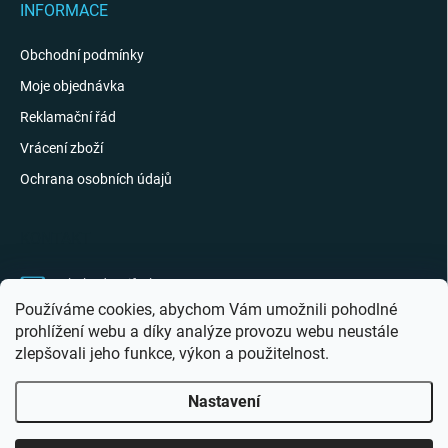
INFORMACE
Obchodní podmínky
Moje objednávka
Reklamační řád
Vrácení zboží
Ochrana osobních údajů
KONTAKT
obchod
@
giftak.cz
Používáme cookies, abychom Vám umožnili pohodlné
731 320 162
prohlížení webu a díky analýze provozu webu neustále
zlepšovali jeho funkce, výkon a použitelnost.
Gifťák se mi líbí!
Nastavení