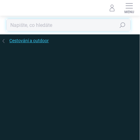
Přejít
na
obsah
Hledat
Cestování a outdoor