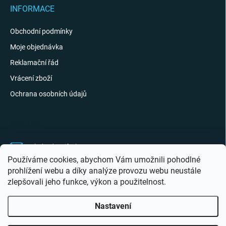
INFORMACE
Obchodní podmínky
Moje objednávka
Reklamační řád
Vrácení zboží
Ochrana osobních údajů
KONTAKT
obchod
@
giftak.cz
Používáme cookies, abychom Vám umožnili pohodlné
731 320 162
prohlížení webu a díky analýze provozu webu neustále
zlepšovali jeho funkce, výkon a použitelnost.
Gifťák se mi líbí!
Nastavení